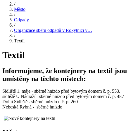
/
Město
/
Odpady
/
Organizace sběru odpadů v Rokytnici v…
/
Textil
Textil
Informujeme, že kontejnery na textil jsou
umístěny na těchto místech:
Sídliště 1. máje - sběrné hnízdo před bytovým domem č. p. 553,
sídliště U Nádraží - sběrné hnízdo před bytovým domem č. p. 487
Dolní Sídliště - sběrné hnízdo u č. p. 260
Nebeská Rybná - sběrné hnízdo