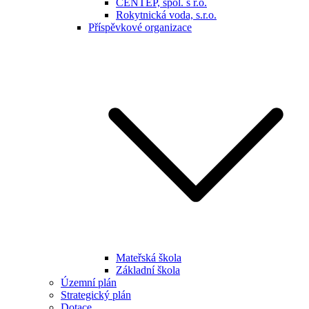
CENTEP, spol. s r.o.
Rokytnická voda, s.r.o.
Příspěvkové organizace
Mateřská škola
Základní škola
Územní plán
Strategický plán
Dotace