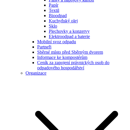
Papír
Textil
Bioodpad
Kuchyňský olej
Sklo
Plechovky a konzervy
Elektroodpad a baterie
Mobilní svoz odpadu
Partneři
Sběrné místo před Sběrným dvorem
Informace ke kompostérům
Ceník za zapojení právnických osob do
odpadového hospodářství
Organizace