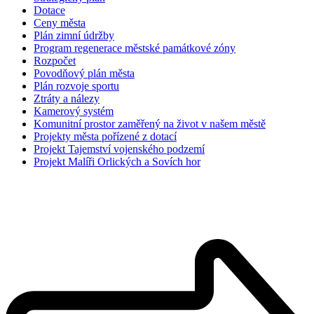
Dotace
Ceny města
Plán zimní údržby
Program regenerace městské památkové zóny
Rozpočet
Povodňový plán města
Plán rozvoje sportu
Ztráty a nálezy
Kamerový systém
Komunitní prostor zaměřený na život v našem městě
Projekty města pořízené z dotací
Projekt Tajemství vojenského podzemí
Projekt Malíři Orlických a Sovích hor