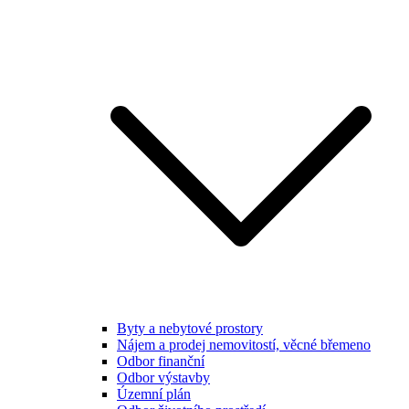
Byty a nebytové prostory
Nájem a prodej nemovitostí, věcné břemeno
Odbor finanční
Odbor výstavby
Územní plán