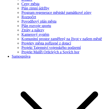
Ceny města
Plán zimní údržby
Program regenerace městské památkové zóny
Rozpočet
Povodňový plán města
Plán rozvoje sportu
Ztráty a nálezy
Kamerový systém
Komunitní prostor zaměřený na život v našem městě
Projekty města pořízené z dotací
Projekt Tajemství vojenského podzemí
Projekt Malíři Orlických a Sovích hor
Samospráva