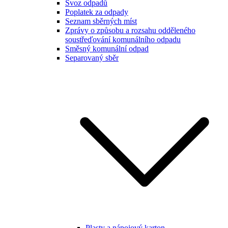
Svoz odpadů
Poplatek za odpady
Seznam sběrných míst
Zprávy o způsobu a rozsahu odděleného
soustřeďování komunálního odpadu
Směsný komunální odpad
Separovaný sběr
Plasty a nápojový karton