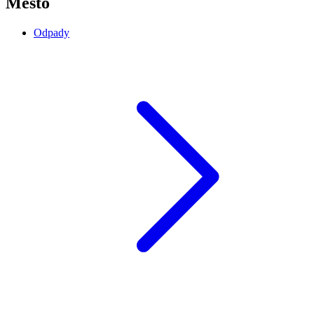
Město
Odpady