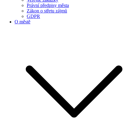
Právní předpisy města
Zákon o střetu zájmů
GDPR
O městě