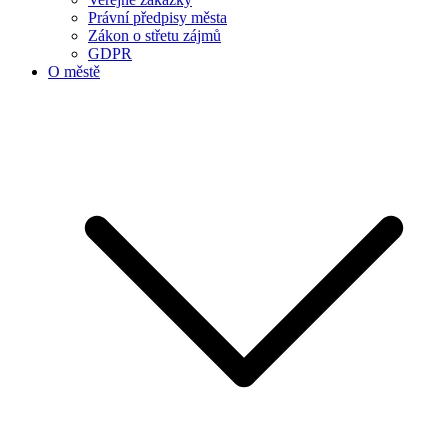
Právní předpisy města
Zákon o střetu zájmů
GDPR
O městě