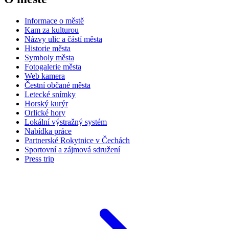
Informace o městě
Kam za kulturou
Názvy ulic a částí města
Historie města
Symboly města
Fotogalerie města
Web kamera
Čestní občané města
Letecké snímky
Horský kurýr
Orlické hory
Lokální výstražný systém
Nabídka práce
Partnerské Rokytnice v Čechách
Sportovní a zájmová sdružení
Press trip