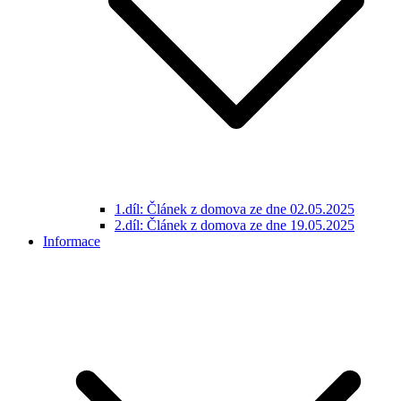
1.díl: Článek z domova ze dne 02.05.2025
2.díl: Článek z domova ze dne 19.05.2025
Informace