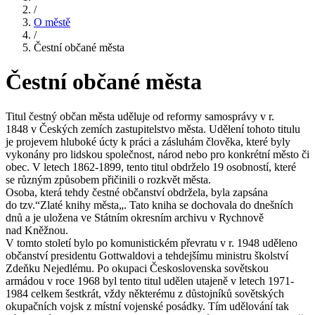
/
O městě
/
Čestní občané města
Čestní občané města
Titul čestný občan města uděluje od reformy samosprávy v r.
1848 v Českých zemích zastupitelstvo města. Udělení tohoto titulu
je projevem hluboké úcty k práci a zásluhám člověka, které byly
vykonány pro lidskou společnost, národ nebo pro konkrétní město či
obec. V letech 1862-1899, tento titul obdrželo 19 osobností, které
se různým způsobem přičinili o rozkvět města.
Osoba, která tehdy čestné občanství obdržela, byla zapsána
do tzv.“Zlaté knihy města„. Tato kniha se dochovala do dnešních
dnů a je uložena ve Státním okresním archivu v Rychnově
nad Kněžnou.
V tomto století bylo po komunistickém převratu v r. 1948 uděleno
občanství presidentu Gottwaldovi a tehdejšímu ministru školství
Zdeňku Nejedlému. Po okupaci Československa sovětskou
armádou v roce 1968 byl tento titul udělen utajeně v letech 1971-
1984 celkem šestkrát, vždy některému z důstojníků sovětských
okupačních vojsk z místní vojenské posádky. Tím udělování tak