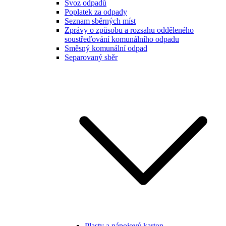
Svoz odpadů
Poplatek za odpady
Seznam sběrných míst
Zprávy o způsobu a rozsahu odděleného
soustřeďování komunálního odpadu
Směsný komunální odpad
Separovaný sběr
Plasty a nápojový karton