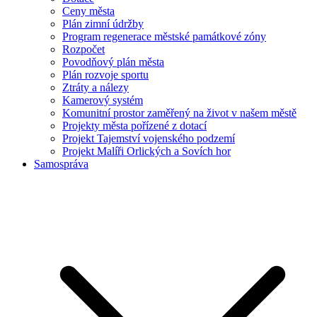
Ceny města
Plán zimní údržby
Program regenerace městské památkové zóny
Rozpočet
Povodňový plán města
Plán rozvoje sportu
Ztráty a nálezy
Kamerový systém
Komunitní prostor zaměřený na život v našem městě
Projekty města pořízené z dotací
Projekt Tajemství vojenského podzemí
Projekt Malíři Orlických a Sovích hor
Samospráva