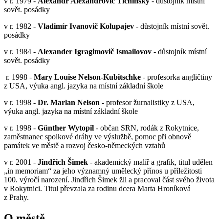
v r. 1979 -
Alexandr Alexandrovič Tichinský
- důstojník místní
sovět. posádky
v r. 1982 -
Vladimír Ivanovič Kolupajev
- důstojník místní sovět.
posádky
v r. 1984 -
Alexander Igragimovič Ismailovov
- důstojník místní
sovět. posádky
r. 1998 -
Mary Louise Nelson-Kubitschke
- profesorka angličtiny
z USA, výuka angl. jazyka na místní základní škole
v r. 1998 -
Dr. Marlan Nelson
- profesor žurnalistiky z USA,
výuka angl. jazyka na místní základní škole
v r. 1998 -
Günther Wytopil
- občan SRN, rodák z Rokytnice,
zaměstnanec spolkové dráhy ve výslužbě, pomoc při obnově
památek ve městě a rozvoj česko-německých vztahů
v r. 2001 -
Jindřich Šimek
- akademický malíř a grafik, titul udělen
„in memoriam“ za jeho významný umělecký přínos u příležitosti
100. výročí narození. Jindřich Šimek žil a pracoval část svého života
v Rokytnici. Titul převzala za rodinu dcera Marta Hroníková
z Prahy.
O městě