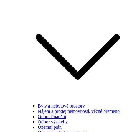
Byty a nebytové prostory
Nájem a prodej nemovitostí, věcné břemeno
Odbor finanční
Odbor výstavby
Územní plán