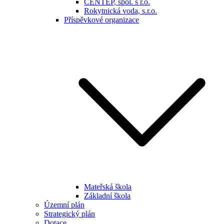
CENTEP, spol. s r.o.
Rokytnická voda, s.r.o.
Příspěvkové organizace
Mateřská škola
Základní škola
Územní plán
Strategický plán
Dotace