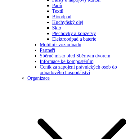
Papír
Textil
Bioodpad
Kuchyňský olej
Sklo
Plechovky a konzervy
Elektroodpad a baterie
Mobilní svoz odpadu
Partneři
Sběrné místo před Sběrným dvorem
Informace ke kompostérům
Ceník za zapojení právnických osob do
odpadového hospodářství
Organizace