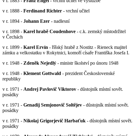
v r. 1883 -
Franz Engel
- vrchní učitel ve výslužbě
v r. 1888 -
Ferdinand Richter
- vrchní učitel
v r. 1894 -
Johann Ezer -
nadlesní
v r. 1898 -
Karel hrabě Coudenhove
- c.k. zemský místodržitel
v Čechách
v r. 1899 -
Karel Ervín
- říšský hrabě z Nostitz - Rieneck majitel
zámku a velkostatku v Rokytnici, komoří císaře Františka Josefa I.
v r. 1948 -
Zdeněk Nejedlý
- ministr školství po únoru 1948
v r. 1948 -
Klement Gottwald
- prezident Československé
republiky
v r. 1971 -
Andrej Pavlovič Viktorov
- důstojník místní sovět.
posádky
v r. 1971 -
Genadij Semjonovič Soltějev
- důstojník místní sovět.
posádky
v r. 1971 -
Nikolaj Grigorjevič Harbaťuk
- důstojník místní sovět.
posádky