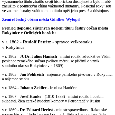
významného titulu ztratilo svoji historickou důstojnost a bylo hrubě
zneužito k politickým cílům vládnoucí diktatury. Poslední roky jsou
ve znamení snahy vrátit tomuto titulu opět jeho prestiž a důstojnost.
Zemřel čestný občan města Günther Wytopil
Přehled doposud zjištěných udělení titulu čestný občan města
Rokytnice v Orlických horách:
v r. 1862 -
Rudolf Petritz
- správce velkostatku
v Rokytnici
v r. 1862 -
JUDr. Julius Hanisch
- místní rodák, advokát ve Vídni,
poslanec zemského sněmu (velkou měrou se přičinil o vznik
soudního okresu Rokytnice v r. 1869)
v r. 1863 -
Jan Pohlreich
- nájemce panského pivovaru v Rokytnici
a nájemce statku
v r. 1864 -
Johann Zeidler
- lesní na Haničce
v r. 1867 -
Josef Hunke
- (1810-1883) - místní rodák, hudební
skladatel, člen carské hudební komory v Petrohradě v Rusku
v r. 1869 -
Dr. Eduard Herbst
- ministr spravedlnosti Rakouské
monarchie, rytíř řádu železné koruny 1. třídy a Leopoldova řádu,