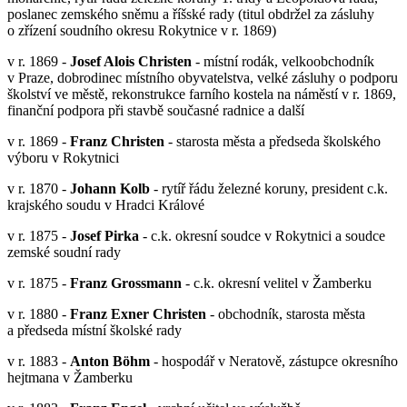
poslanec zemského sněmu a říšské rady (titul obdržel za zásluhy
o zřízení soudního okresu Rokytnice v r. 1869)
v r. 1869 -
Josef Alois Christen
- místní rodák, velkoobchodník
v Praze, dobrodinec místního obyvatelstva, velké zásluhy o podporu
školství ve městě, rekonstrukce farního kostela na náměstí v r. 1869,
finanční podpora při stavbě současné radnice a další
v r. 1869 -
Franz Christen
- starosta města a předseda školského
výboru v Rokytnici
v r. 1870 -
Johann Kolb
- rytíř řádu železné koruny, president c.k.
krajského soudu v Hradci Králové
v r. 1875 -
Josef Pirka
- c.k. okresní soudce v Rokytnici a soudce
zemské soudní rady
v r. 1875 -
Franz Grossmann
- c.k. okresní velitel v Žamberku
v r. 1880 -
Franz Exner Christen
- obchodník, starosta města
a předseda místní školské rady
v r. 1883 -
Anton Böhm
- hospodář v Neratově, zástupce okresního
hejtmana v Žamberku