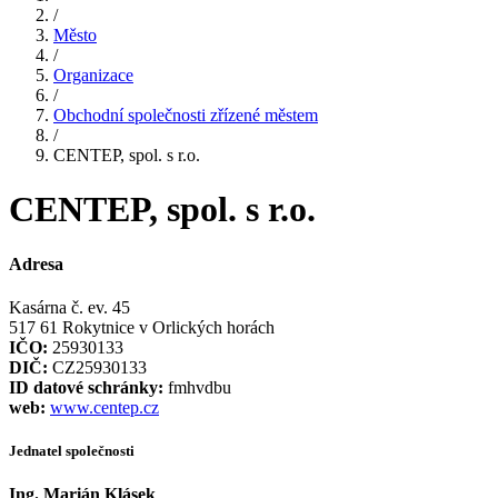
/
Město
/
Organizace
/
Obchodní společnosti zřízené městem
/
CENTEP, spol. s r.o.
CENTEP, spol. s r.o.
Adresa
Kasárna č. ev. 45
517 61 Rokytnice v Orlických horách
IČO:
25930133
DIČ:
CZ25930133
ID datové schránky:
fmhvdbu
web:
www.centep.cz
Jednatel společnosti
Ing. Marián Klásek