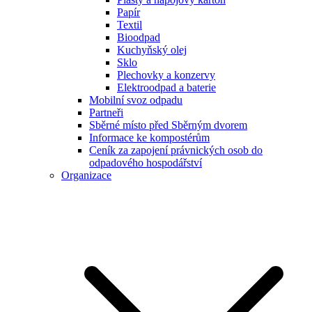
Papír
Textil
Bioodpad
Kuchyňský olej
Sklo
Plechovky a konzervy
Elektroodpad a baterie
Mobilní svoz odpadu
Partneři
Sběrné místo před Sběrným dvorem
Informace ke kompostérům
Ceník za zapojení právnických osob do
odpadového hospodářství
Organizace