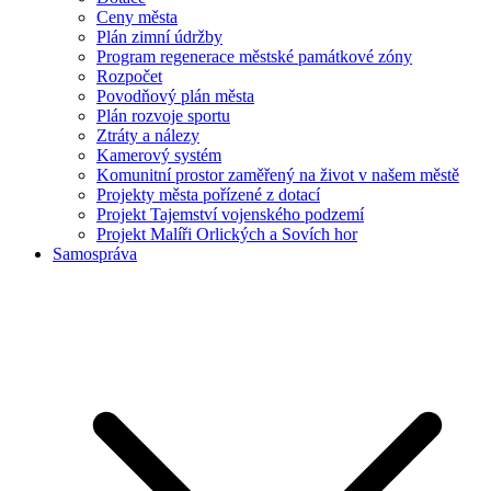
Ceny města
Plán zimní údržby
Program regenerace městské památkové zóny
Rozpočet
Povodňový plán města
Plán rozvoje sportu
Ztráty a nálezy
Kamerový systém
Komunitní prostor zaměřený na život v našem městě
Projekty města pořízené z dotací
Projekt Tajemství vojenského podzemí
Projekt Malíři Orlických a Sovích hor
Samospráva