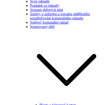
Svoz odpadů
Poplatek za odpady
Seznam sběrných míst
Zprávy o způsobu a rozsahu odděleného
soustřeďování komunálního odpadu
Směsný komunální odpad
Separovaný sběr
Plasty a nápojový karton