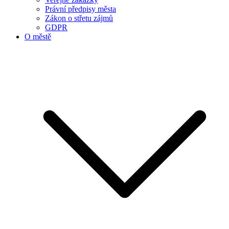
Právní předpisy města
Zákon o střetu zájmů
GDPR
O městě