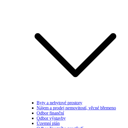
Byty a nebytové prostory
Nájem a prodej nemovitostí, věcné břemeno
Odbor finanční
Odbor výstavby
Územní plán