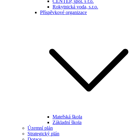
CENTEP, spol. s r.o.
Rokytnická voda, s.r.o.
Příspěvkové organizace
Mateřská škola
Základní škola
Územní plán
Strategický plán
Dotace