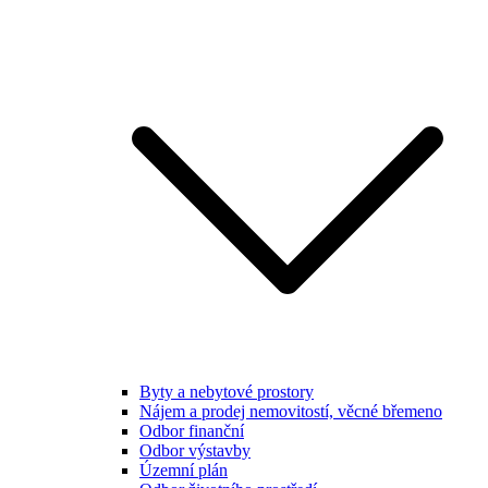
Byty a nebytové prostory
Nájem a prodej nemovitostí, věcné břemeno
Odbor finanční
Odbor výstavby
Územní plán