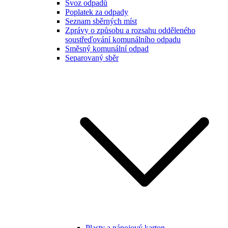
Svoz odpadů
Poplatek za odpady
Seznam sběrných míst
Zprávy o způsobu a rozsahu odděleného
soustřeďování komunálního odpadu
Směsný komunální odpad
Separovaný sběr
Plasty a nápojový karton