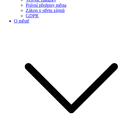
Právní předpisy města
Zákon o střetu zájmů
GDPR
O městě