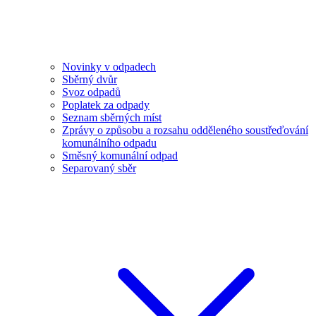
Novinky v odpadech
Sběrný dvůr
Svoz odpadů
Poplatek za odpady
Seznam sběrných míst
Zprávy o způsobu a rozsahu odděleného soustřeďování
komunálního odpadu
Směsný komunální odpad
Separovaný sběr