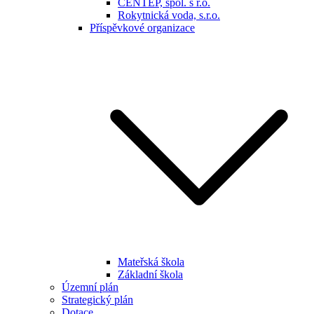
CENTEP, spol. s r.o.
Rokytnická voda, s.r.o.
Příspěvkové organizace
Mateřská škola
Základní škola
Územní plán
Strategický plán
Dotace