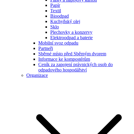
Papír
Textil
Bioodpad
Kuchyňský olej
Sklo
Plechovky a konzervy
Elektroodpad a baterie
Mobilní svoz odpadu
Partneři
Sběrné místo před Sběrným dvorem
Informace ke kompostérům
Ceník za zapojení právnických osob do
odpadového hospodářství
Organizace