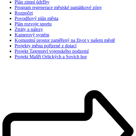
Plán zimní údržby
Program regenerace městské památkové zóny
Rozpočet
Povodňový plán města
Plán rozvoje sportu
Ztráty a nálezy
Kamerový systém
Komunitní prostor zaměřený na život v našem městě
Projekty města pořízené z dotací
Projekt Tajemství vojenského podzemí
Projekt Malíři Orlických a Sovích hor