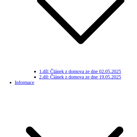
1.díl: Článek z domova ze dne 02.05.2025
2.díl: Článek z domova ze dne 19.05.2025
Informace