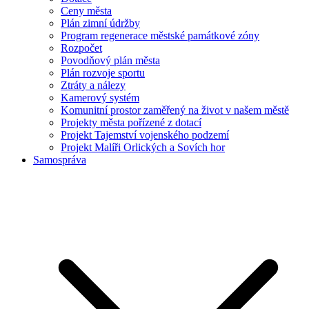
Ceny města
Plán zimní údržby
Program regenerace městské památkové zóny
Rozpočet
Povodňový plán města
Plán rozvoje sportu
Ztráty a nálezy
Kamerový systém
Komunitní prostor zaměřený na život v našem městě
Projekty města pořízené z dotací
Projekt Tajemství vojenského podzemí
Projekt Malíři Orlických a Sovích hor
Samospráva