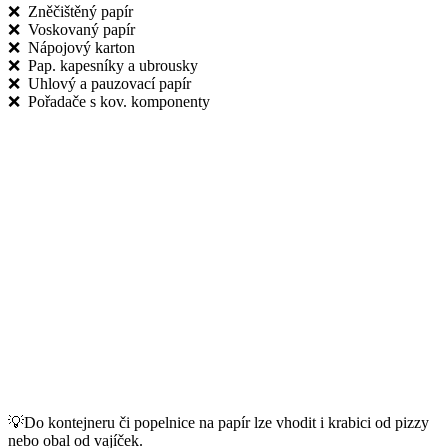
❌ Zněčištěný papír
❌ Voskovaný papír
❌ Nápojový karton
❌ Pap. kapesníky a ubrousky
❌ Uhlový a pauzovací papír
❌ Pořadače s kov. komponenty
💡Do kontejneru či popelnice na papír lze vhodit i krabici od pizzy
nebo obal od vajíček.