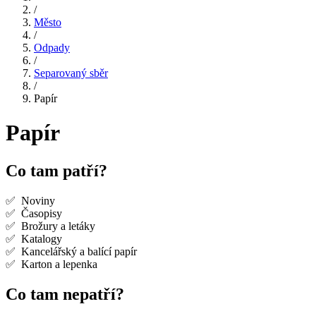
/
Město
/
Odpady
/
Separovaný sběr
/
Papír
Papír
Co tam patří?
✅ Noviny
✅ Časopisy
✅ Brožury a letáky
✅ Katalogy
✅ Kancelářský a balící papír
✅ Karton a lepenka
Co tam nepatří?