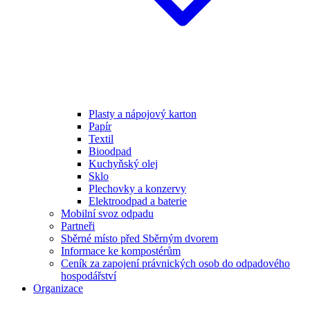
Plasty a nápojový karton
Papír
Textil
Bioodpad
Kuchyňský olej
Sklo
Plechovky a konzervy
Elektroodpad a baterie
Mobilní svoz odpadu
Partneři
Sběrné místo před Sběrným dvorem
Informace ke kompostérům
Ceník za zapojení právnických osob do odpadového
hospodářství
Organizace