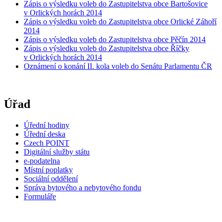
Zápis o výsledku voleb do Zastupitelstva obce Bartošovice
v Orlických horách 2014
Zápis o výsledku voleb do Zastupitelstva obce Orlické Záhoří
2014
Zápis o výsledku voleb do Zastupitelstva obce Pěčín 2014
Zápis o výsledku voleb do Zastupitelstva obce Říčky
v Orlických horách 2014
Oznámení o konání II. kola voleb do Senátu Parlamentu ČR
Úřad
Úřední hodiny
Úřední deska
Czech POINT
Digitální služby státu
e-podatelna
Místní poplatky
Sociální oddělení
Správa bytového a nebytového fondu
Formuláře