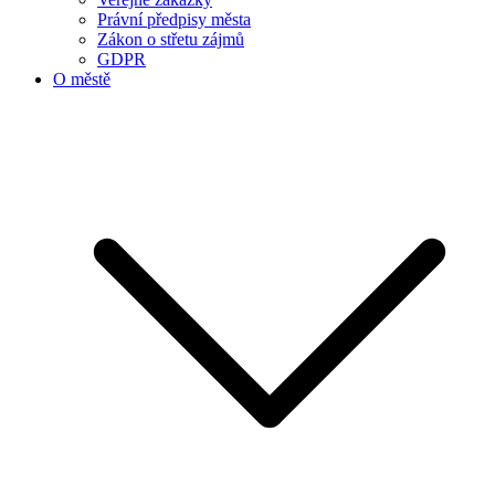
Právní předpisy města
Zákon o střetu zájmů
GDPR
O městě