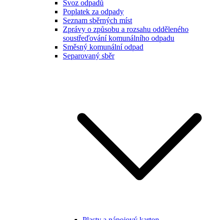
Svoz odpadů
Poplatek za odpady
Seznam sběrných míst
Zprávy o způsobu a rozsahu odděleného
soustřeďování komunálního odpadu
Směsný komunální odpad
Separovaný sběr
Plasty a nápojový karton