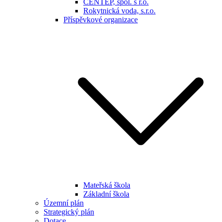
CENTEP, spol. s r.o.
Rokytnická voda, s.r.o.
Příspěvkové organizace
Mateřská škola
Základní škola
Územní plán
Strategický plán
Dotace