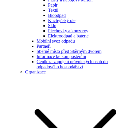
Papír
Textil
Bioodpad
Kuchyňský olej
Sklo
Plechovky a konzervy
Elektroodpad a baterie
Mobilní svoz odpadu
Partneři
Sběrné místo před Sběrným dvorem
Informace ke kompostérům
Ceník za zapojení právnických osob do
odpadového hospodářství
Organizace