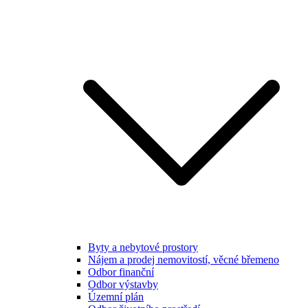
Byty a nebytové prostory
Nájem a prodej nemovitostí, věcné břemeno
Odbor finanční
Odbor výstavby
Územní plán