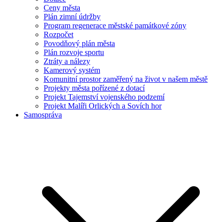
Ceny města
Plán zimní údržby
Program regenerace městské památkové zóny
Rozpočet
Povodňový plán města
Plán rozvoje sportu
Ztráty a nálezy
Kamerový systém
Komunitní prostor zaměřený na život v našem městě
Projekty města pořízené z dotací
Projekt Tajemství vojenského podzemí
Projekt Malíři Orlických a Sovích hor
Samospráva