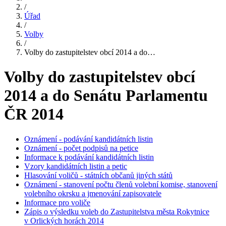
/
Úřad
/
Volby
/
Volby do zastupitelstev obcí 2014 a do…
Volby do zastupitelstev obcí
2014 a do Senátu Parlamentu
ČR 2014
Oznámení - podávání kandidátních listin
Oznámení - počet podpisů na petice
Informace k podávání kandidátních listin
Vzory kandidátních listin a petic
Hlasování voličů - státních občanů jiných států
Oznámení - stanovení počtu členů volební komise, stanovení
volebního okrsku a jmenování zapisovatele
Informace pro voliče
Zápis o výsledku voleb do Zastupitelstva města Rokytnice
v Orlických horách 2014