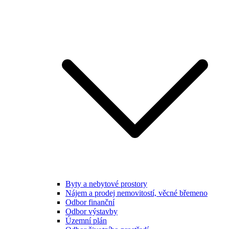
Byty a nebytové prostory
Nájem a prodej nemovitostí, věcné břemeno
Odbor finanční
Odbor výstavby
Územní plán