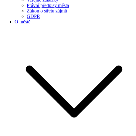
Právní předpisy města
Zákon o střetu zájmů
GDPR
O městě