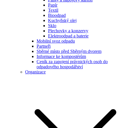
Papír
Textil
Bioodpad
Kuchyňský olej
Sklo
Plechovky a konzervy
Elektroodpad a baterie
Mobilní svoz odpadu
Partneři
Sběrné místo před Sběrným dvorem
Informace ke kompostérům
Ceník za zapojení právnických osob do
odpadového hospodářství
Organizace