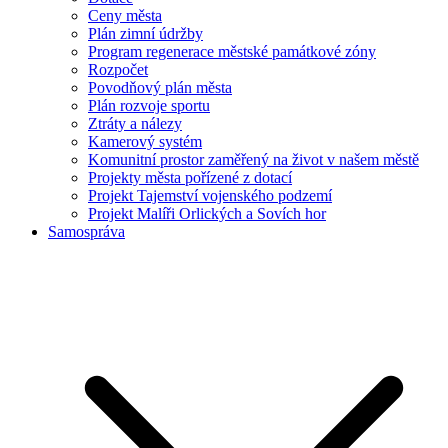
Ceny města
Plán zimní údržby
Program regenerace městské památkové zóny
Rozpočet
Povodňový plán města
Plán rozvoje sportu
Ztráty a nálezy
Kamerový systém
Komunitní prostor zaměřený na život v našem městě
Projekty města pořízené z dotací
Projekt Tajemství vojenského podzemí
Projekt Malíři Orlických a Sovích hor
Samospráva