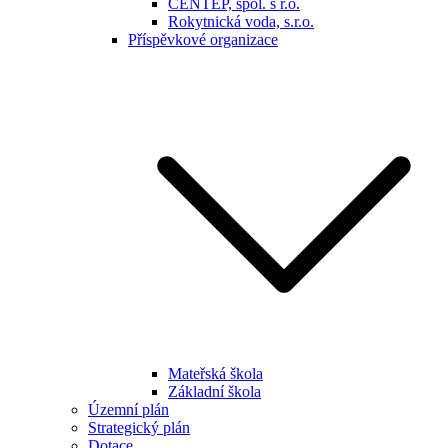
CENTEP, spol. s r.o.
Rokytnická voda, s.r.o.
Příspěvkové organizace
Mateřská škola
Základní škola
Územní plán
Strategický plán
Dotace