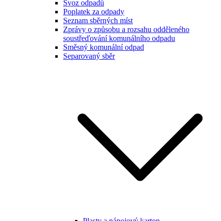
Svoz odpadů
Poplatek za odpady
Seznam sběrných míst
Zprávy o způsobu a rozsahu odděleného
soustřeďování komunálního odpadu
Směsný komunální odpad
Separovaný sběr
Plasty a nápojový karton