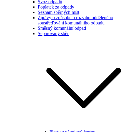
Svoz odpadů
Poplatek za odpady
Seznam sběrných míst
Zprávy o způsobu a rozsahu odděleného
soustřeďování komunálního odpadu
Směsný komunální odpad
Separovaný sběr
Plasty a nápojový karton