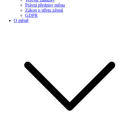
Právní předpisy města
Zákon o střetu zájmů
GDPR
O městě