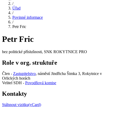
/
Úřad
/
Povinné informace
/
Petr Fric
Petr Fric
bez politické příslušnosti, SNK ROKYTNICE PRO
Role v org. struktuře
Člen -
Zastupitelstvo
, náměstí Jindřicha Šimka 3, Rokytnice v
Orlických horách
Velitel SDH -
Povodňová komise
Kontakty
Stáhnout vizitku(vCard)