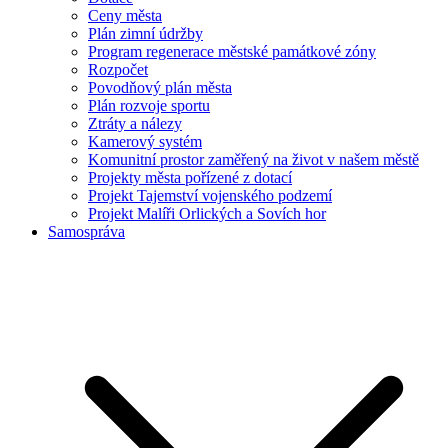
Ceny města
Plán zimní údržby
Program regenerace městské památkové zóny
Rozpočet
Povodňový plán města
Plán rozvoje sportu
Ztráty a nálezy
Kamerový systém
Komunitní prostor zaměřený na život v našem městě
Projekty města pořízené z dotací
Projekt Tajemství vojenského podzemí
Projekt Malíři Orlických a Sovích hor
Samospráva