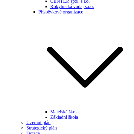
CENTEP, spol. s r.o.
Rokytnická voda, s.r.o.
Příspěvkové organizace
Mateřská škola
Základní škola
Územní plán
Strategický plán
Dotace