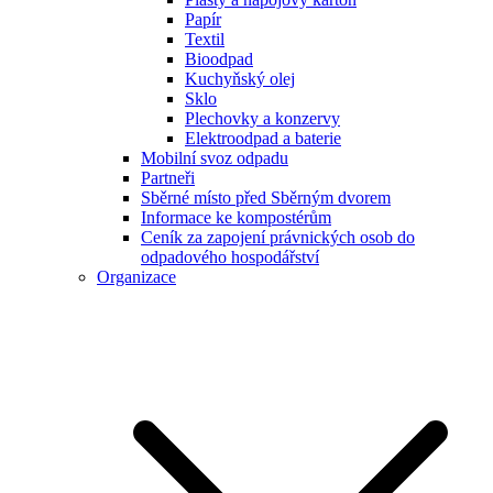
Papír
Textil
Bioodpad
Kuchyňský olej
Sklo
Plechovky a konzervy
Elektroodpad a baterie
Mobilní svoz odpadu
Partneři
Sběrné místo před Sběrným dvorem
Informace ke kompostérům
Ceník za zapojení právnických osob do
odpadového hospodářství
Organizace