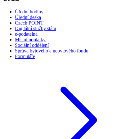
Úřední hodiny
Úřední deska
Czech POINT
Digitální služby státu
e-podatelna
Místní poplatky
Sociální oddělení
Správa bytového a nebytového fondu
Formuláře