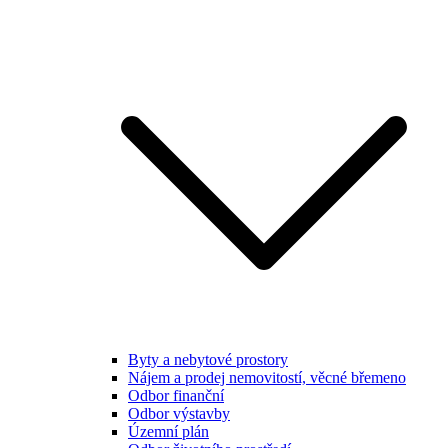
Byty a nebytové prostory
Nájem a prodej nemovitostí, věcné břemeno
Odbor finanční
Odbor výstavby
Územní plán