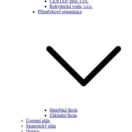
CENTEP, spol. s r.o.
Rokytnická voda, s.r.o.
Příspěvkové organizace
Mateřská škola
Základní škola
Územní plán
Strategický plán
Dotace