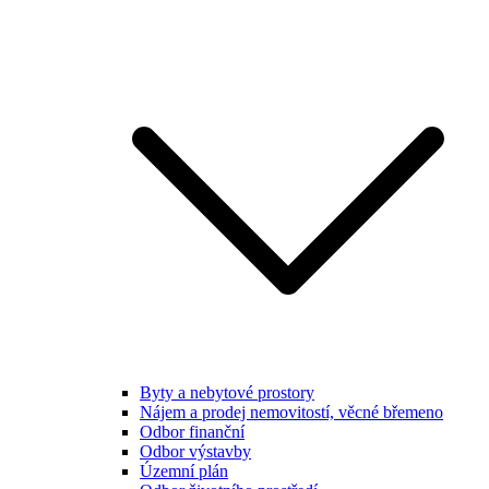
Byty a nebytové prostory
Nájem a prodej nemovitostí, věcné břemeno
Odbor finanční
Odbor výstavby
Územní plán