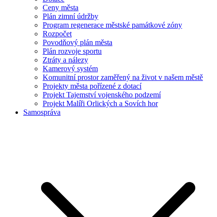
Ceny města
Plán zimní údržby
Program regenerace městské památkové zóny
Rozpočet
Povodňový plán města
Plán rozvoje sportu
Ztráty a nálezy
Kamerový systém
Komunitní prostor zaměřený na život v našem městě
Projekty města pořízené z dotací
Projekt Tajemství vojenského podzemí
Projekt Malíři Orlických a Sovích hor
Samospráva