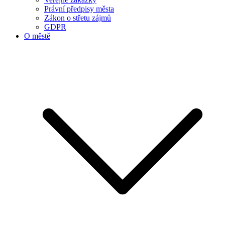
Právní předpisy města
Zákon o střetu zájmů
GDPR
O městě