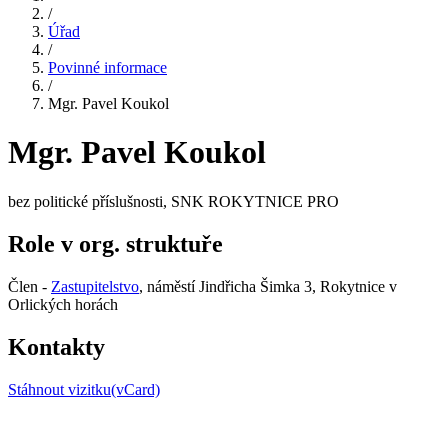
/
Úřad
/
Povinné informace
/
Mgr. Pavel Koukol
Mgr. Pavel Koukol
bez politické příslušnosti, SNK ROKYTNICE PRO
Role v org. struktuře
Člen -
Zastupitelstvo
, náměstí Jindřicha Šimka 3, Rokytnice v
Orlických horách
Kontakty
Stáhnout vizitku(vCard)