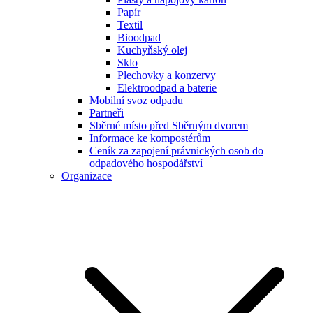
Papír
Textil
Bioodpad
Kuchyňský olej
Sklo
Plechovky a konzervy
Elektroodpad a baterie
Mobilní svoz odpadu
Partneři
Sběrné místo před Sběrným dvorem
Informace ke kompostérům
Ceník za zapojení právnických osob do
odpadového hospodářství
Organizace