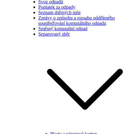
Svoz odpadů
Poplatek za odpady
Seznam sběrných míst
Zprávy o způsobu a rozsahu odděleného
soustřeďování komunálního odpadu
Směsný komunální odpad
Separovaný sběr
Plasty a nápojový karton