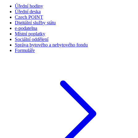
Úřední hodiny
Úřední deska
Czech POINT
Digitální služby státu
e-podatelna
Místní poplatky
Sociální oddělení
Správa bytového a nebytového fondu
Formuláře