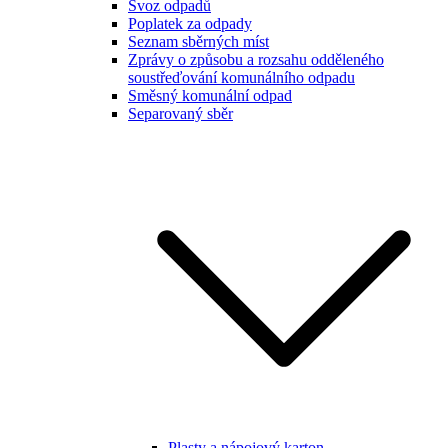
Svoz odpadů
Poplatek za odpady
Seznam sběrných míst
Zprávy o způsobu a rozsahu odděleného
soustřeďování komunálního odpadu
Směsný komunální odpad
Separovaný sběr
Plasty a nápojový karton