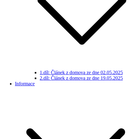
1.díl: Článek z domova ze dne 02.05.2025
2.díl: Článek z domova ze dne 19.05.2025
Informace