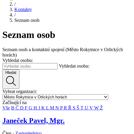
/
Kontakty
/
Seznam osob
Seznam osob
Seznam osob a kontaktní spojení (Město Rokytnice v Orlických
horách)
Vyhledat osobu:
Vyhledat osobu:
Hledat
Vybrat organizaci:
Začínající na
Vše
B
Č
D
F
G
H
J
K
L
M
N
P
R
Ř
S
Š
T
U
V
W
Ž
Janeček Pavel, Mgr.
Člen -
Zastupitelstvo