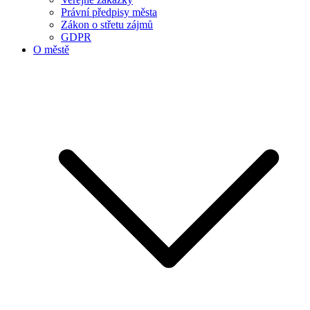
Právní předpisy města
Zákon o střetu zájmů
GDPR
O městě