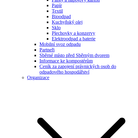
Papír
Textil
Bioodpad
Kuchyňský olej
Sklo
Plechovky a konzervy
Elektroodpad a baterie
Mobilní svoz odpadu
Partneři
Sběrné místo před Sběrným dvorem
Informace ke kompostérům
Ceník za zapojení právnických osob do
odpadového hospodářství
Organizace