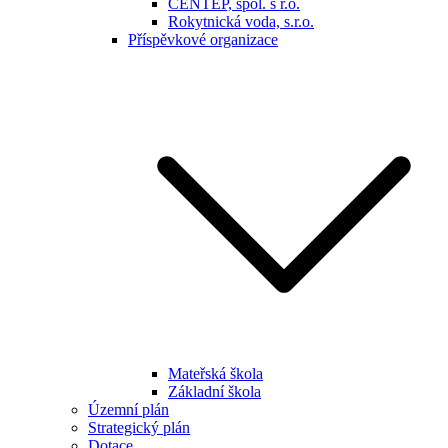
CENTEP, spol. s r.o.
Rokytnická voda, s.r.o.
Příspěvkové organizace
Mateřská škola
Základní škola
Územní plán
Strategický plán
Dotace