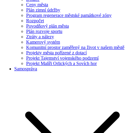
Ceny města
Plán zimní údržby
Program regenerace městské památkové zóny
Rozpočet
Povodňový plán města
Plán rozvoje sportu
Ztráty a nálezy
Kamerový systém
Komunitní prostor zaměřený na život v našem městě
Projekty města pořízené z dotací
Projekt Tajemství vojenského podzemí
Projekt Malíři Orlických a Sovích hor
Samospráva