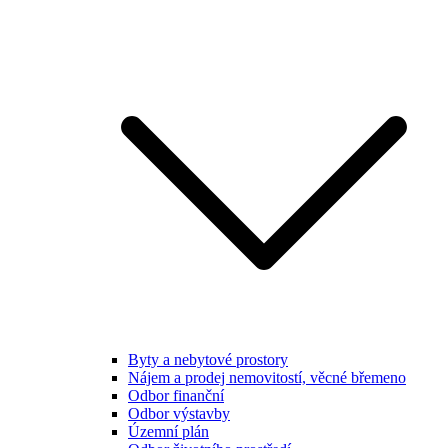
Byty a nebytové prostory
Nájem a prodej nemovitostí, věcné břemeno
Odbor finanční
Odbor výstavby
Územní plán