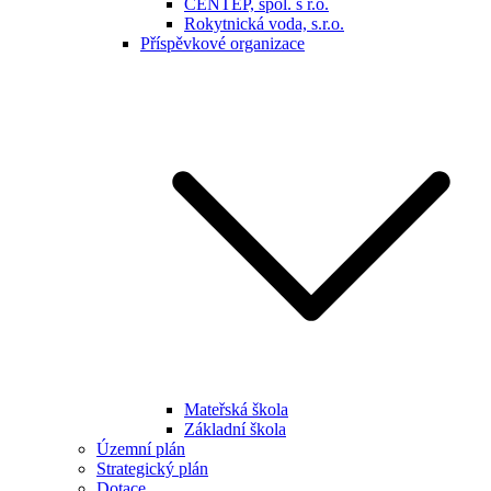
CENTEP, spol. s r.o.
Rokytnická voda, s.r.o.
Příspěvkové organizace
Mateřská škola
Základní škola
Územní plán
Strategický plán
Dotace