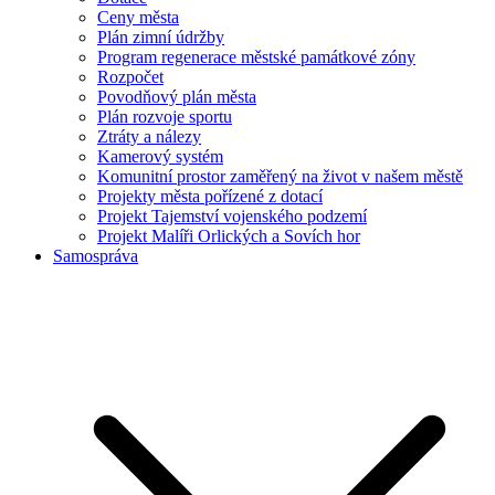
Ceny města
Plán zimní údržby
Program regenerace městské památkové zóny
Rozpočet
Povodňový plán města
Plán rozvoje sportu
Ztráty a nálezy
Kamerový systém
Komunitní prostor zaměřený na život v našem městě
Projekty města pořízené z dotací
Projekt Tajemství vojenského podzemí
Projekt Malíři Orlických a Sovích hor
Samospráva