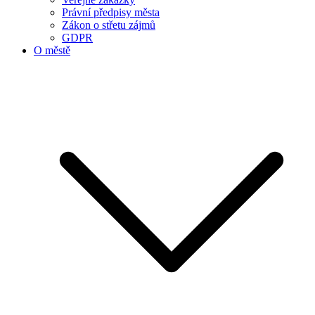
Právní předpisy města
Zákon o střetu zájmů
GDPR
O městě