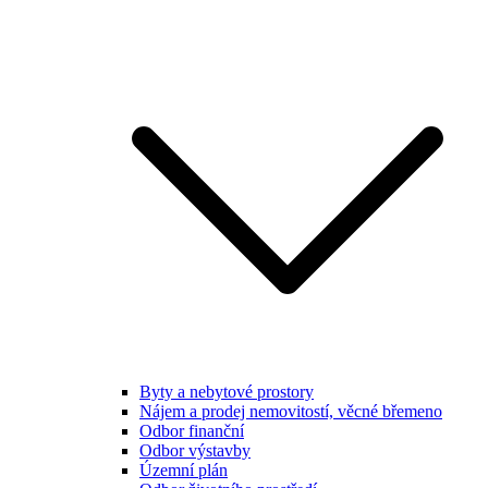
Byty a nebytové prostory
Nájem a prodej nemovitostí, věcné břemeno
Odbor finanční
Odbor výstavby
Územní plán