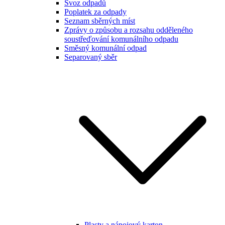
Svoz odpadů
Poplatek za odpady
Seznam sběrných míst
Zprávy o způsobu a rozsahu odděleného
soustřeďování komunálního odpadu
Směsný komunální odpad
Separovaný sběr
Plasty a nápojový karton