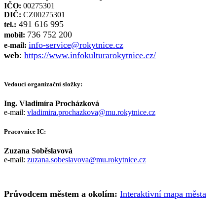
IČO:
00275301
DIČ:
CZ00275301
491 616 995
tel.:
736 752 200
mobil:
info-service@rokytnice.cz
e-mail:
web
:
https://www.infokulturarokytnice.cz/
Vedoucí organizační složky:
Ing. Vladimíra Procházková
e-mail:
vladimira.prochazkova@mu.rokytnice.cz
Pracovnice IC:
Zuzana Soběslavová
e-mail:
zuzana.sobeslavova@mu.rokytnice.cz
Průvodcem městem a okolím:
Interaktivní mapa města