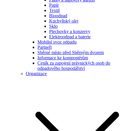
Papír
Textil
Bioodpad
Kuchyňský olej
Sklo
Plechovky a konzervy
Elektroodpad a baterie
Mobilní svoz odpadu
Partneři
Sběrné místo před Sběrným dvorem
Informace ke kompostérům
Ceník za zapojení právnických osob do
odpadového hospodářství
Organizace