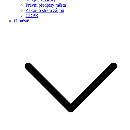
Právní předpisy města
Zákon o střetu zájmů
GDPR
O městě