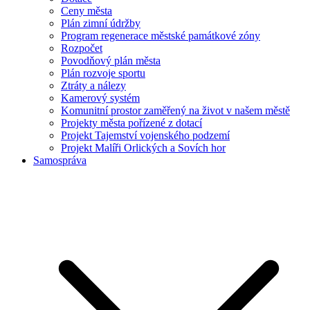
Ceny města
Plán zimní údržby
Program regenerace městské památkové zóny
Rozpočet
Povodňový plán města
Plán rozvoje sportu
Ztráty a nálezy
Kamerový systém
Komunitní prostor zaměřený na život v našem městě
Projekty města pořízené z dotací
Projekt Tajemství vojenského podzemí
Projekt Malíři Orlických a Sovích hor
Samospráva