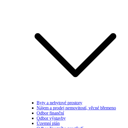
Byty a nebytové prostory
Nájem a prodej nemovitostí, věcné břemeno
Odbor finanční
Odbor výstavby
Územní plán