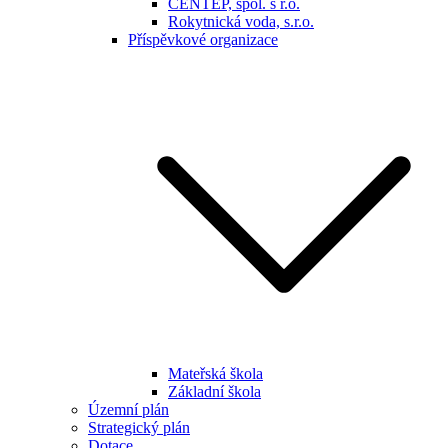
CENTEP, spol. s r.o.
Rokytnická voda, s.r.o.
Příspěvkové organizace
Mateřská škola
Základní škola
Územní plán
Strategický plán
Dotace