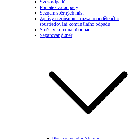
Svoz odpadů
Poplatek za odpady
Seznam sběrných míst
Zprávy o způsobu a rozsahu odděleného
soustřeďování komunálního odpadu
Směsný komunální odpad
Separovaný sběr
Plasty a nápojový karton