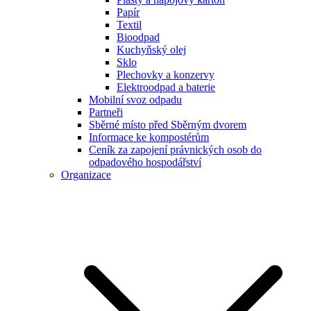
Papír
Textil
Bioodpad
Kuchyňský olej
Sklo
Plechovky a konzervy
Elektroodpad a baterie
Mobilní svoz odpadu
Partneři
Sběrné místo před Sběrným dvorem
Informace ke kompostérům
Ceník za zapojení právnických osob do
odpadového hospodářství
Organizace