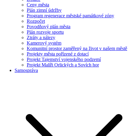
Ceny města
Plán zimní údržby
Program regenerace městské památkové zóny
Rozpočet
Povodňový plán města
Plán rozvoje sportu
Ztráty a nálezy
Kamerový systém
Komunitní prostor zaměřený na život v našem městě
Projekty města pořízené z dotací
Projekt Tajemství vojenského podzemí
Projekt Malíři Orlických a Sovích hor
Samospráva