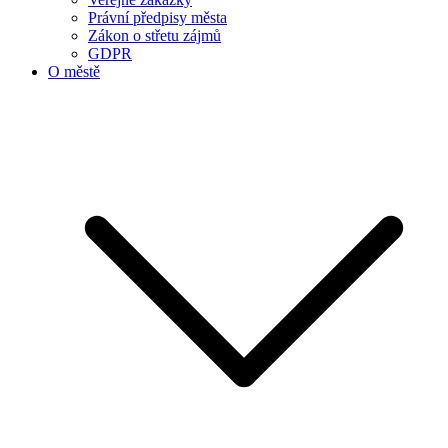
Právní předpisy města
Zákon o střetu zájmů
GDPR
O městě