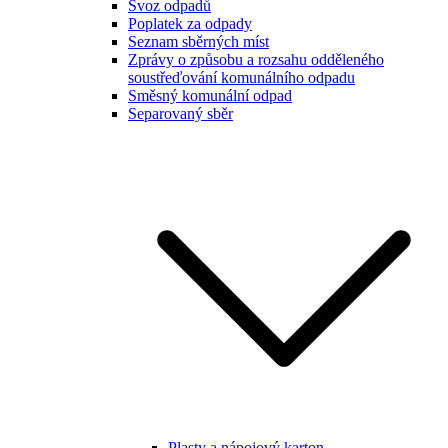
Svoz odpadů
Poplatek za odpady
Seznam sběrných míst
Zprávy o způsobu a rozsahu odděleného
soustřeďování komunálního odpadu
Směsný komunální odpad
Separovaný sběr
Plasty a nápojový karton