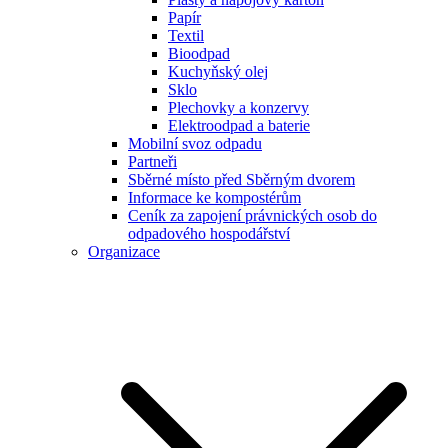
Papír
Textil
Bioodpad
Kuchyňský olej
Sklo
Plechovky a konzervy
Elektroodpad a baterie
Mobilní svoz odpadu
Partneři
Sběrné místo před Sběrným dvorem
Informace ke kompostérům
Ceník za zapojení právnických osob do
odpadového hospodářství
Organizace