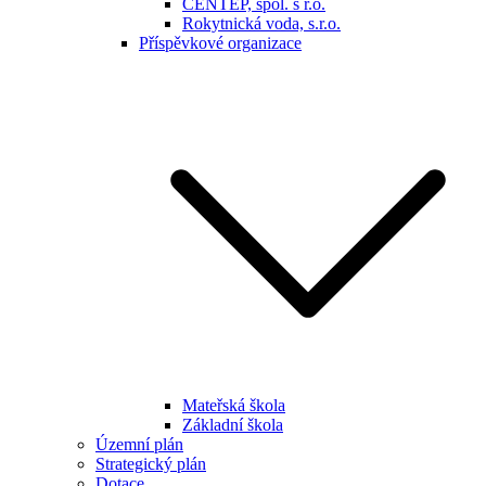
CENTEP, spol. s r.o.
Rokytnická voda, s.r.o.
Příspěvkové organizace
Mateřská škola
Základní škola
Územní plán
Strategický plán
Dotace