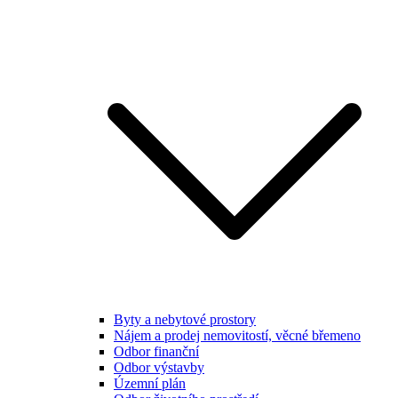
Byty a nebytové prostory
Nájem a prodej nemovitostí, věcné břemeno
Odbor finanční
Odbor výstavby
Územní plán