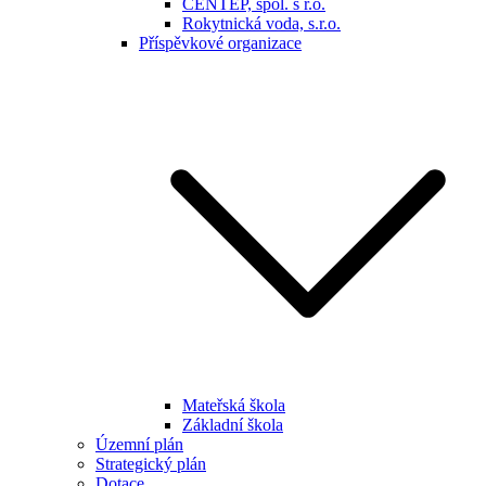
CENTEP, spol. s r.o.
Rokytnická voda, s.r.o.
Příspěvkové organizace
Mateřská škola
Základní škola
Územní plán
Strategický plán
Dotace