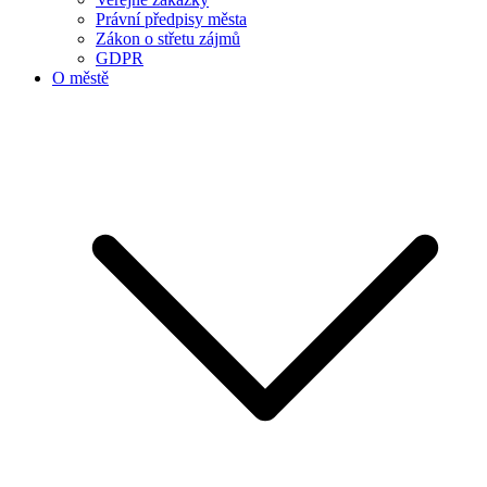
Právní předpisy města
Zákon o střetu zájmů
GDPR
O městě