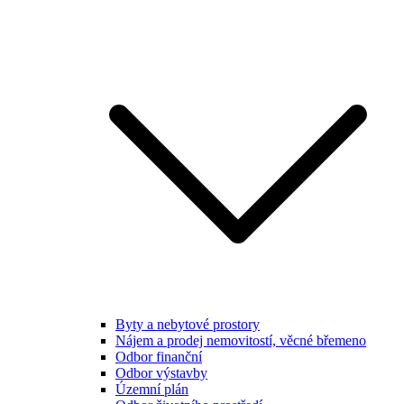
Byty a nebytové prostory
Nájem a prodej nemovitostí, věcné břemeno
Odbor finanční
Odbor výstavby
Územní plán