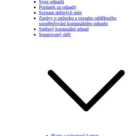
Svoz odpadů
Poplatek za odpady
Seznam sběrných míst
Zprávy o způsobu a rozsahu odděleného
soustřeďování komunálního odpadu
Směsný komunální odpad
Separovaný sběr
Plasty a nápojový karton