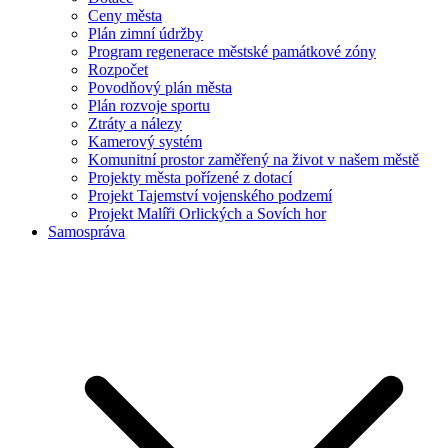
Ceny města
Plán zimní údržby
Program regenerace městské památkové zóny
Rozpočet
Povodňový plán města
Plán rozvoje sportu
Ztráty a nálezy
Kamerový systém
Komunitní prostor zaměřený na život v našem městě
Projekty města pořízené z dotací
Projekt Tajemství vojenského podzemí
Projekt Malíři Orlických a Sovích hor
Samospráva