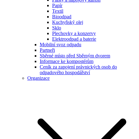
Papír
Textil
Bioodpad
Kuchyňský olej
Sklo
Plechovky a konzervy
Elektroodpad a baterie
Mobilní svoz odpadu
Partneři
Sběrné místo před Sběrným dvorem
Informace ke kompostérům
Ceník za zapojení právnických osob do
odpadového hospodářství
Organizace