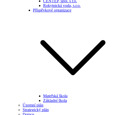
CENTEP, spol. s r.o.
Rokytnická voda, s.r.o.
Příspěvkové organizace
Mateřská škola
Základní škola
Územní plán
Strategický plán
Dotace