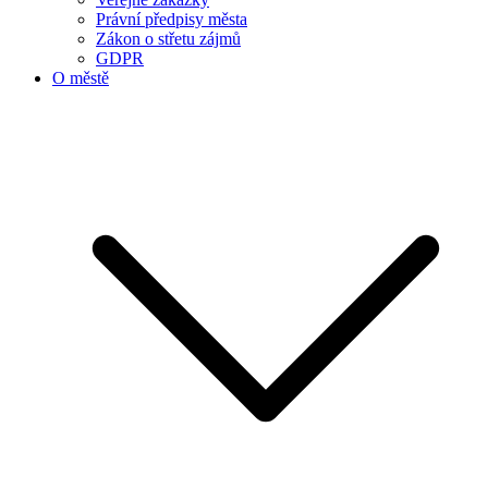
Právní předpisy města
Zákon o střetu zájmů
GDPR
O městě