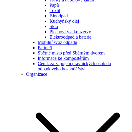
Papír
Textil
Bioodpad
Kuchyňský olej
Sklo
Plechovky a konzervy
Elektroodpad a baterie
Mobilní svoz odpadu
Partneři
Sběrné místo před Sběrným dvorem
Informace ke kompostérům
Ceník za zapojení právnických osob do
odpadového hospodářství
Organizace