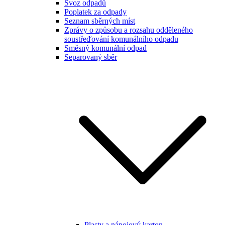
Svoz odpadů
Poplatek za odpady
Seznam sběrných míst
Zprávy o způsobu a rozsahu odděleného
soustřeďování komunálního odpadu
Směsný komunální odpad
Separovaný sběr
Plasty a nápojový karton