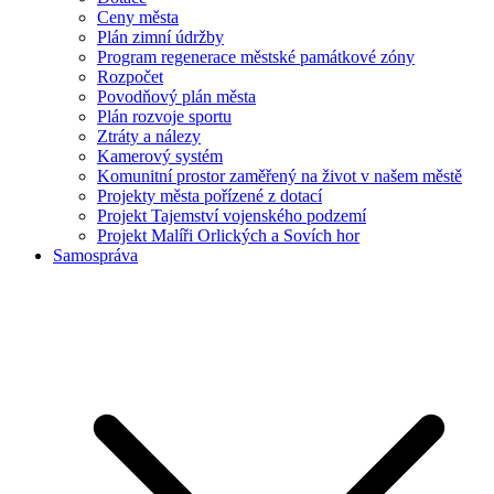
Ceny města
Plán zimní údržby
Program regenerace městské památkové zóny
Rozpočet
Povodňový plán města
Plán rozvoje sportu
Ztráty a nálezy
Kamerový systém
Komunitní prostor zaměřený na život v našem městě
Projekty města pořízené z dotací
Projekt Tajemství vojenského podzemí
Projekt Malíři Orlických a Sovích hor
Samospráva