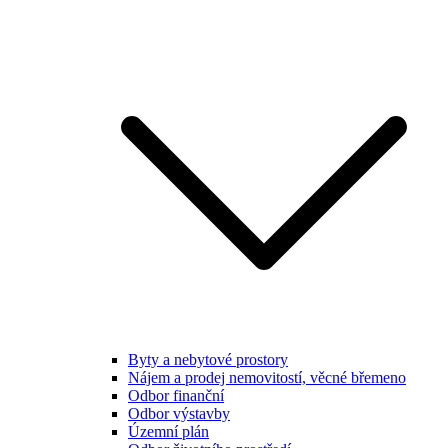
Byty a nebytové prostory
Nájem a prodej nemovitostí, věcné břemeno
Odbor finanční
Odbor výstavby
Územní plán